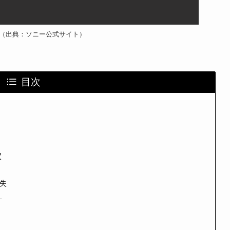
 VIII（出典：ソニー公式サイト）
目次
穴
失
計