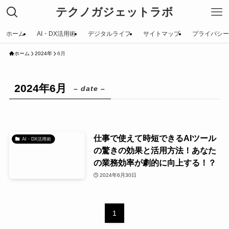
テクノガジェットラボ
ホーム
AI・DX活用術
デジタルライフ
サイトマップ
プライバシー
ホーム
2024年
6月
2024年6月
– date –
仕事で使えて時短できるAIツール
AI・DX活用術
の驚きの効果と活用方法！あなた
の業務効率が劇的に向上する！？
2024年6月30日
1