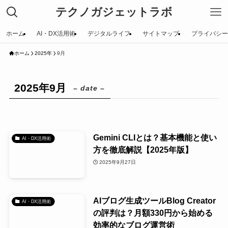
テクノガジェットラボ
ホーム
AI・DX活用術
デジタルライフ
サイトマップ
プライバシー
ホーム
2025年
9月
2025年9月
– date –
Gemini CLIとは？基本機能と使い
AI・DX活用術
方を徹底解説【2025年版】
2025年9月27日
AIブログ生成ツールBlog Creator
AI・DX活用術
の評判は？月額330円から始める
効率的なブログ運営術