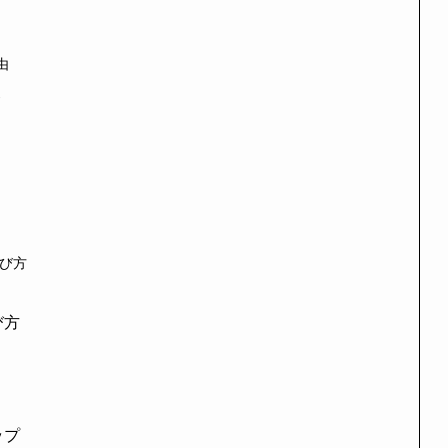
由
ト
び方
び方
ップ