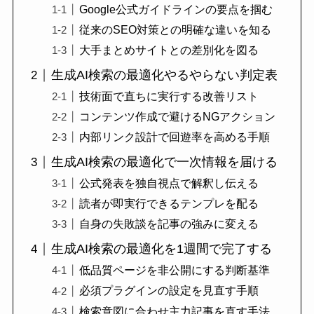
Google公式ガイドラインの要点を掴む
従来のSEO対策との明確な違いを知る
大手まとめサイトとの差別化を図る
生成AI検索の最適化やるやらない判定表
技術面で直ちに実行する改善リスト
コンテンツ作成で避けるNGアクション
内部リンク設計で回遊率を高める手順
生成AI検索の最適化で一次情報を届ける
公式発表を独自視点で解釈し伝える
読者が即実行できるテンプレを配る
自身の失敗談を記事の強みに変える
生成AI検索の最適化を1週間で完了する
低品質ページを非公開にする判断基準
必須プラグインの設定を見直す手順
検索意図に合わせ主力記事を直す手法