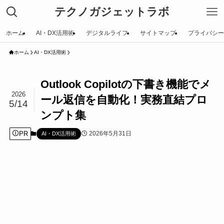
テクノガジェットラボ
ホーム
AI・DX活用術
デジタルライフ
サイトマップ
プライバシー
ホーム
AI・DX活用術
Outlook Copilotの下書き機能でメ
2026
ール返信を自動化！実務直結プロ
5/14
ンプト集
PR
2026年5月31日
AI・DX活用術