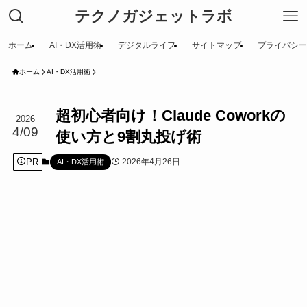
テクノガジェットラボ
ホーム
AI・DX活用術
デジタルライフ
サイトマップ
プライバシー
ホーム
AI・DX活用術
超初心者向け！Claude Coworkの
2026
4/09
使い方と9割丸投げ術
PR
2026年4月26日
AI・DX活用術