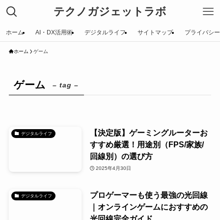
テクノガジェットラボ
ホーム
AI・DX活用術
デジタルライフ
サイトマップ
プライバシー
ホーム
ゲーム
ゲーム
– tag –
【決定版】ゲーミングルーターお
デジタルライフ
すすめ厳選！用途別（FPS/家族/
回線別）の選び方
2025年4月30日
プロゲーマーも使う最強の光回線
デジタルライフ
｜オンラインゲームにおすすめの
光回線完全ガイド